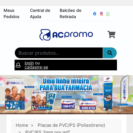
Meus
Central de
Balcões de
Pedidos
Ajuda
Retirada
login
ou
cadastre-se
Home
Placas de PVC/PS (Poliestireno)
PVC/PS 2mm por mt²