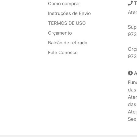
T
Como comprar
Ate
Instruções de Envio
TERMOS DE USO
Sup
Orçamento
973
Balcão de retirada
Orç
Fale Conosco
973
A
Fun
das
Ate
das
Ate
Sex