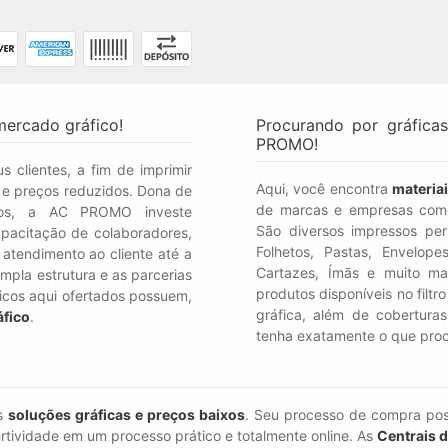
mercado gráfico!
Procurando por gráfica
PROMO!
s clientes, a fim de imprimir
Aqui, você encontra
materiai
s e preços reduzidos. Dona de
de marcas e empresas como
nos, a AC PROMO investe
São diversos impressos pers
pacitação de colaboradores,
Folhetos, Pastas, Envelope
 atendimento ao cliente até a
Cartazes, Ímãs e muito ma
mpla estrutura e as parcerias
produtos disponíveis no filt
ficos aqui ofertados possuem,
gráfica, além de cobertura
áfico
.
tenha exatamente o que proc
as
soluções gráficas e preços baixos
. Seu processo de compra pos
rtividade em um processo prático e totalmente online. As
Centrais 