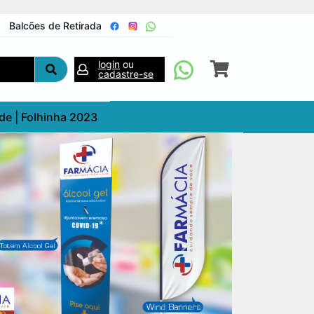
Balcões de Retirada
login
ou
cadastre-se
de | Folhinha 2023