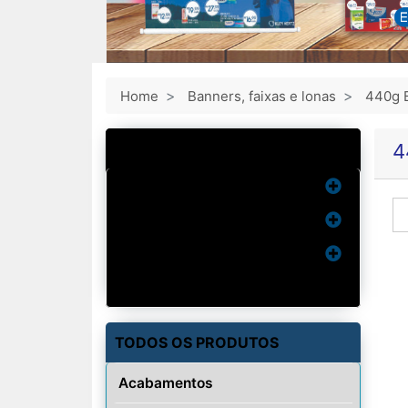
Home
Banners, faixas e lonas
440g B
MAIS VENDIDOS
4
Cartão de Visita
Imãs
Ventarolas
Wind Banner
TODOS OS PRODUTOS
Acabamentos