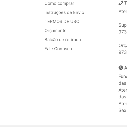
T
Como comprar
Ate
Instruções de Envio
TERMOS DE USO
Sup
Orçamento
973
Balcão de retirada
Orç
Fale Conosco
973
A
Fun
das
Ate
das
Ate
Sex