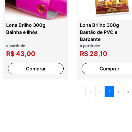
Lona Brilho 300g -
Lona Brilho 300g -
Bainha e Ilhós
Bastão de PVC e
Barbante
a partir de:
a partir de:
R$ 43,00
R$ 28,10
Comprar
Comprar
«
‹
1
›
»