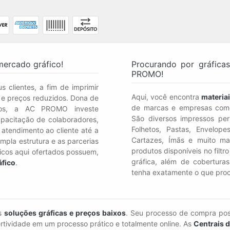
mercado gráfico!
Procurando por gráfica
PROMO!
s clientes, a fim de imprimir
Aqui, você encontra
materiai
s e preços reduzidos. Dona de
de marcas e empresas como
nos, a AC PROMO investe
São diversos impressos pers
pacitação de colaboradores,
Folhetos, Pastas, Envelope
 atendimento ao cliente até a
Cartazes, Ímãs e muito ma
mpla estrutura e as parcerias
produtos disponíveis no filt
ficos aqui ofertados possuem,
gráfica, além de cobertura
áfico
.
tenha exatamente o que proc
as
soluções gráficas e preços baixos
. Seu processo de compra pos
rtividade em um processo prático e totalmente online. As
Centrais 