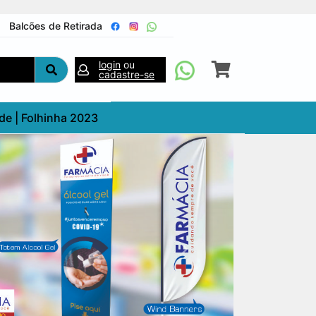
Balcões de Retirada
login
ou
cadastre-se
de | Folhinha 2023