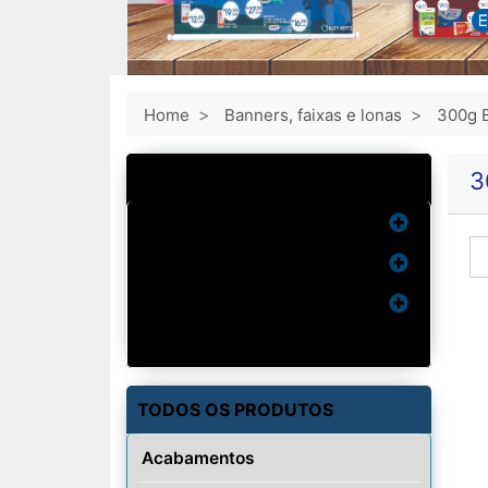
Home
Banners, faixas e lonas
300g B
MAIS VENDIDOS
3
Cartão de Visita
Imãs
Ventarolas
Wind Banner
TODOS OS PRODUTOS
Acabamentos