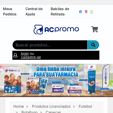
Meus
Central de
Balcões de
Pedidos
Ajuda
Retirada
login
ou
cadastre-se
Home
Produtos Licenciados
Futebol
Botafogo
Canecas