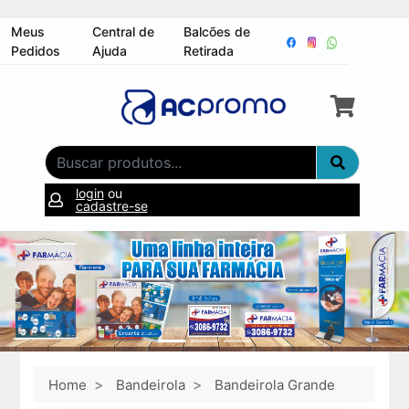
Meus
Central de
Balcões de
Pedidos
Ajuda
Retirada
login
ou
cadastre-se
Home
Bandeirola
Bandeirola Grande